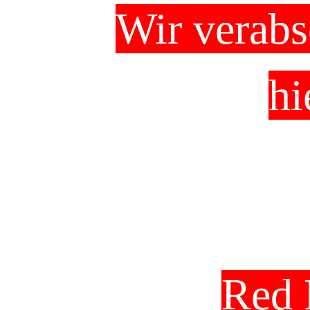
Wir verabs
hi
Red 