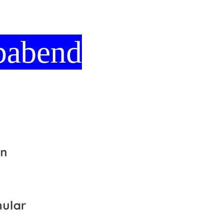
babend
en
mular