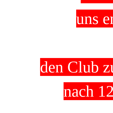
uns e
den Club 
nach 12