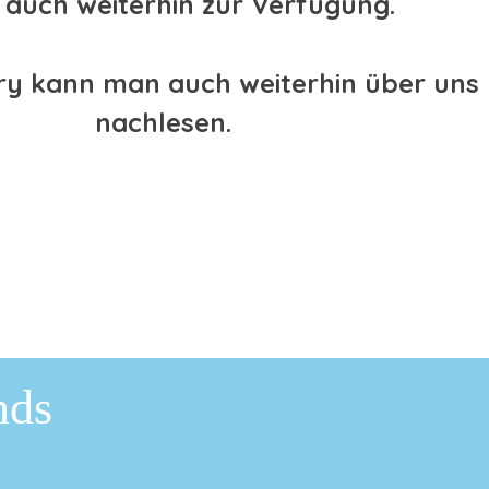
 auch weiterhin zur Verfügung.
ory kann man auch weiterhin über uns
nachlesen.
nds